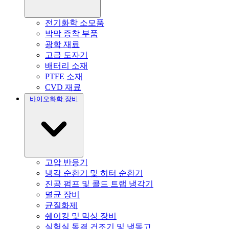
전기화학 소모품
박막 증착 부품
광학 재료
고급 도자기
배터리 소재
PTFE 소재
CVD 재료
바이오화학 장비
고압 반응기
냉각 순환기 및 히터 순환기
진공 펌프 및 콜드 트랩 냉각기
멸균 장비
균질화제
쉐이킹 및 믹싱 장비
실험실 동결 건조기 및 냉동고