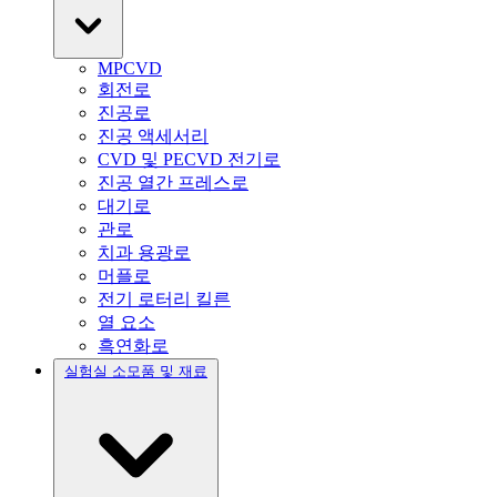
MPCVD
회전로
진공로
진공 액세서리
CVD 및 PECVD 전기로
진공 열간 프레스로
대기로
관로
치과 용광로
머플로
전기 로터리 킬른
열 요소
흑연화로
실험실 소모품 및 재료