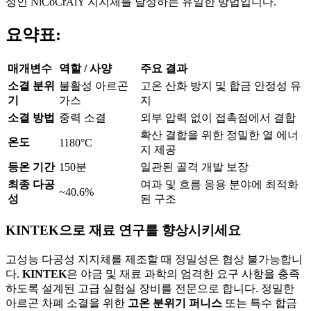
성인 NiCoCrAlY 지지체를 달성하는 유일한 방법입니다.
요약표:
매개변수
역할 / 사양
주요 결과
소결 분위
불활성 아르곤
고온 산화 방지 및 합금 안정성 유
기
가스
지
소결 방법
중력 소결
외부 압력 없이 접촉점에서 결합
확산 결합을 위한 정밀한 열 에너
온도
1180°C
지 제공
등온 기간
150분
일관된 골격 개발 보장
최종 다공
여과 및 흐름 응용 분야에 최적화
~40.6%
성
된 구조
KINTEK으로 재료 연구를 향상시키세요
고성능 다공성 지지체를 제조할 때 정밀성은 협상 불가능합니
다.
KINTEK
은 야금 및 재료 과학의 엄격한 요구 사항을 충족
하도록 설계된 고급 실험실 장비를 전문으로 합니다. 정밀한
아르곤 차폐 소결을 위한
고온 분위기 퍼니스
또는 특수 합금