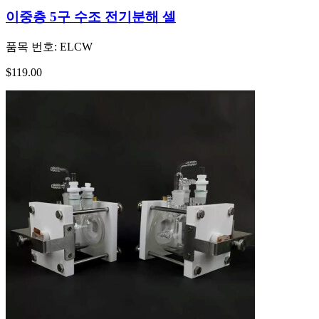
이중층 5구 수조 전기분해 셀
품목 번호:
ELCW
$119.00