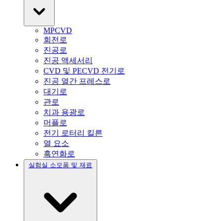
MPCVD
회전로
진공로
진공 액세서리
CVD 및 PECVD 전기로
진공 열간 프레스로
대기로
관로
치과 용광로
머플로
전기 로터리 킬른
열 요소
흑연화로
실험실 소모품 및 재료