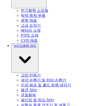
전기화학 소모품
박막 증착 부품
광학 재료
고급 도자기
배터리 소재
PTFE 소재
CVD 재료
바이오화학 장비
고압 반응기
냉각 순환기 및 히터 순환기
진공 펌프 및 콜드 트랩 냉각기
멸균 장비
균질화제
쉐이킹 및 믹싱 장비
실험실 동결 건조기 및 냉동고