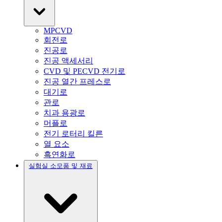
MPCVD
회전로
진공로
진공 액세서리
CVD 및 PECVD 전기로
진공 열간 프레스로
대기로
관로
치과 용광로
머플로
전기 로터리 킬른
열 요소
흑연화로
실험실 소모품 및 재료