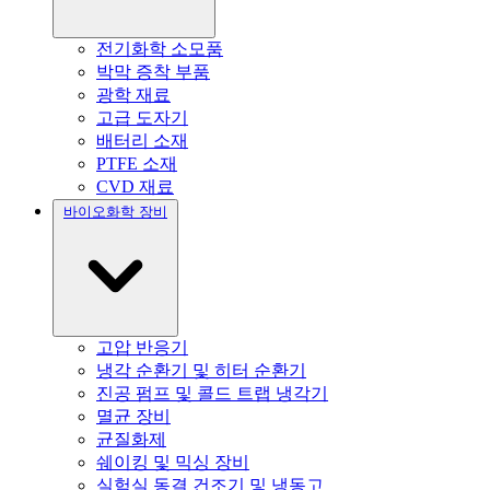
전기화학 소모품
박막 증착 부품
광학 재료
고급 도자기
배터리 소재
PTFE 소재
CVD 재료
바이오화학 장비
고압 반응기
냉각 순환기 및 히터 순환기
진공 펌프 및 콜드 트랩 냉각기
멸균 장비
균질화제
쉐이킹 및 믹싱 장비
실험실 동결 건조기 및 냉동고