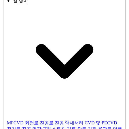
열 장비
MPCVD
회전로
진공로
진공 액세서리
CVD 및 PECVD
전기로
진공 열간 프레스로
대기로
관로
치과 용광로
머플