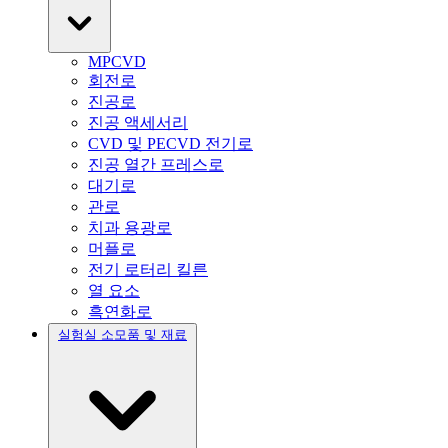
MPCVD
회전로
진공로
진공 액세서리
CVD 및 PECVD 전기로
진공 열간 프레스로
대기로
관로
치과 용광로
머플로
전기 로터리 킬른
열 요소
흑연화로
실험실 소모품 및 재료