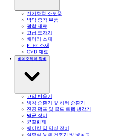
전기화학 소모품
박막 증착 부품
광학 재료
고급 도자기
배터리 소재
PTFE 소재
CVD 재료
바이오화학 장비
고압 반응기
냉각 순환기 및 히터 순환기
진공 펌프 및 콜드 트랩 냉각기
멸균 장비
균질화제
쉐이킹 및 믹싱 장비
실험실 동결 건조기 및 냉동고