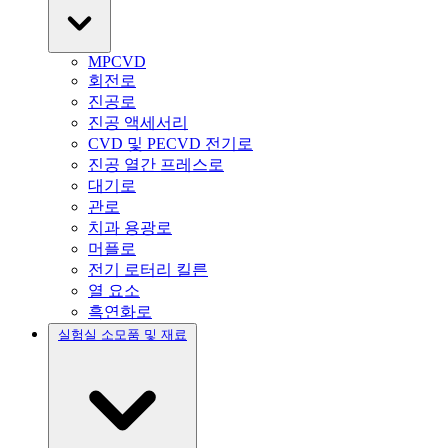
MPCVD
회전로
진공로
진공 액세서리
CVD 및 PECVD 전기로
진공 열간 프레스로
대기로
관로
치과 용광로
머플로
전기 로터리 킬른
열 요소
흑연화로
실험실 소모품 및 재료