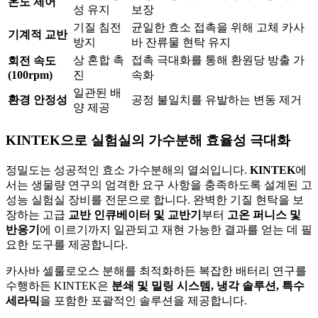
온도 제어
성 유지
보장
기질 침전
균일한 효소 접촉을 위해 고체 카사
기계적 교반
방지
바 잔류물 현탁 유지
상 혼합 촉
접촉 극대화를 통해 환원당 방출 가
회전 속도
(100rpm)
진
속화
일관된 배
환경 안정성
공정 불일치를 유발하는 변동 제거
양 제공
KINTEK으로 실험실의 가수분해 효율성 극대화
정밀도는 성공적인 효소 가수분해의 열쇠입니다.
KINTEK
에
서는 생물량 연구의 엄격한 요구 사항을 충족하도록 설계된 고
성능 실험실 장비를 전문으로 합니다. 완벽한 기질 현탁을 보
장하는 고급
교반 인큐베이터 및 교반기
부터
고온 퍼니스 및
반응기
에 이르기까지 일관되고 재현 가능한 결과를 얻는 데 필
요한 도구를 제공합니다.
카사바 셀룰로오스 분해를 최적화하든 복잡한 배터리 연구를
수행하든 KINTEK은
분쇄 및 밀링 시스템, 냉각 솔루션, 특수
세라믹
을 포함한 포괄적인 솔루션을 제공합니다.