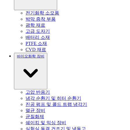
전기화학 소모품
박막 증착 부품
광학 재료
고급 도자기
배터리 소재
PTFE 소재
CVD 재료
바이오화학 장비
고압 반응기
냉각 순환기 및 히터 순환기
진공 펌프 및 콜드 트랩 냉각기
멸균 장비
균질화제
쉐이킹 및 믹싱 장비
실험실 동결 건조기 및 냉동고