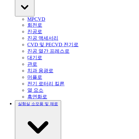
MPCVD
회전로
진공로
진공 액세서리
CVD 및 PECVD 전기로
진공 열간 프레스로
대기로
관로
치과 용광로
머플로
전기 로터리 킬른
열 요소
흑연화로
실험실 소모품 및 재료