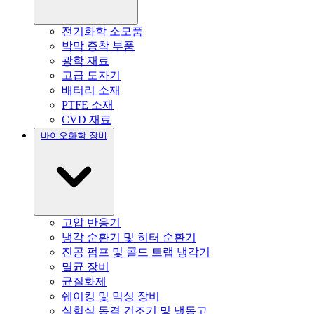
전기화학 소모품
박막 증착 부품
광학 재료
고급 도자기
배터리 소재
PTFE 소재
CVD 재료
바이오화학 장비
고압 반응기
냉각 순환기 및 히터 순환기
진공 펌프 및 콜드 트랩 냉각기
멸균 장비
균질화제
쉐이킹 및 믹싱 장비
실험실 동결 건조기 및 냉동고