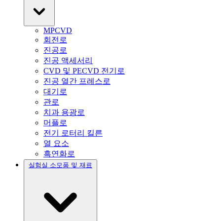
MPCVD
회전로
진공로
진공 액세서리
CVD 및 PECVD 전기로
진공 열간 프레스로
대기로
관로
치과 용광로
머플로
전기 로터리 킬른
열 요소
흑연화로
실험실 소모품 및 재료