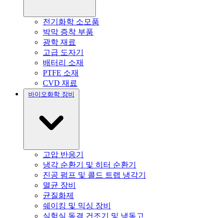
전기화학 소모품
박막 증착 부품
광학 재료
고급 도자기
배터리 소재
PTFE 소재
CVD 재료
바이오화학 장비
고압 반응기
냉각 순환기 및 히터 순환기
진공 펌프 및 콜드 트랩 냉각기
멸균 장비
균질화제
쉐이킹 및 믹싱 장비
실험실 동결 건조기 및 냉동고