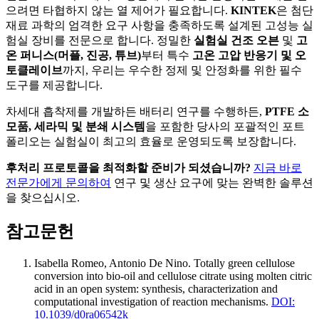
으려면 타협하지 않는 열 제어가 필요합니다.
KINTEK
은 첨단
재료 과학의 엄격한 요구 사항을 충족하도록 설계된 고성능 실
험실 장비를 전문으로 합니다. 정밀한
실험실 건조 오븐
및
고
온 퍼니스(머플, 진공, 튜브)
부터 특수
고온 고압 반응기 및 오
토클레이브
까지, 우리는 우수한 정제 및 안정화를 위한 필수
도구를 제공합니다.
차세대 흡착제를 개발하든 배터리 연구를 수행하든,
PTFE 소
모품, 세라믹 및 분쇄 시스템
을 포함한 당사의 포괄적인 포트
폴리오는 실험실이 최고의 효율로 운영되도록 보장합니다.
후처리 프로토콜을 최적화할 준비가 되셨습니까?
지금 바로
전문가에게 문의하여
연구 및 생산 요구에 맞는 완벽한 솔루션
을 찾으십시오.
참고문헌
Isabella Romeo, Antonio De Nino
.
Totally green cellulose
conversion into bio-oil and cellulose citrate using molten citric
acid in an open system: synthesis, characterization and
computational investigation of reaction mechanisms
.
DOI:
10.1039/d0ra06542k