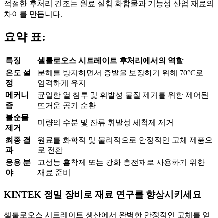
적절한 후처리 건조는 원료 실험 화합물과 기능성 산업 재료의
차이를 만듭니다.
요약 표:
특징
셀룰로오스 시트레이트 후처리에서의 역할
온도 설
분해를 방지하면서 증발을 보장하기 위해 70°C로
정
엄격하게 유지
메커니
균일한 열 침투 및 휘발성 물질 제거를 위한 제어된
즘
뜨거운 공기 순환
불순물
미량의 수분 및 잔류 휘발성 세척제 제거
제거
최종 결
원료를 화학적 및 물리적으로 안정적인 고체 제품으
과
로 전환
응용 분
고성능 흡착제 또는 강화 충전재로 사용하기 위한
야
재료 준비
KINTEK 정밀 장비로 재료 연구를 향상시키세요
셀룰로오스 시트레이트 생산에서 완벽한 안정적인 고체를 얻