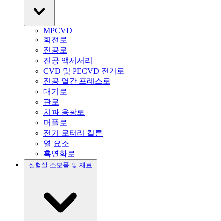
MPCVD
회전로
진공로
진공 액세서리
CVD 및 PECVD 전기로
진공 열간 프레스로
대기로
관로
치과 용광로
머플로
전기 로터리 킬른
열 요소
흑연화로
실험실 소모품 및 재료