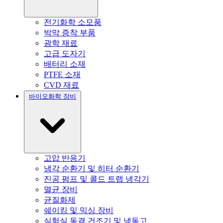
전기화학 소모품
박막 증착 부품
광학 재료
고급 도자기
배터리 소재
PTFE 소재
CVD 재료
바이오화학 장비
고압 반응기
냉각 순환기 및 히터 순환기
진공 펌프 및 콜드 트랩 냉각기
멸균 장비
균질화제
쉐이킹 및 믹싱 장비
실험실 동결 건조기 및 냉동고