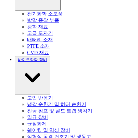
전기화학 소모품
박막 증착 부품
광학 재료
고급 도자기
배터리 소재
PTFE 소재
CVD 재료
바이오화학 장비
고압 반응기
냉각 순환기 및 히터 순환기
진공 펌프 및 콜드 트랩 냉각기
멸균 장비
균질화제
쉐이킹 및 믹싱 장비
실험실 동결 건조기 및 냉동고