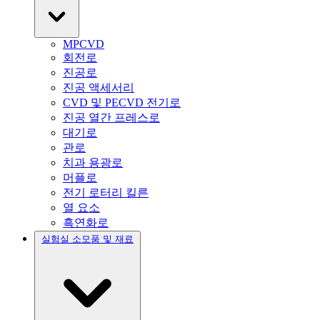
MPCVD
회전로
진공로
진공 액세서리
CVD 및 PECVD 전기로
진공 열간 프레스로
대기로
관로
치과 용광로
머플로
전기 로터리 킬른
열 요소
흑연화로
실험실 소모품 및 재료