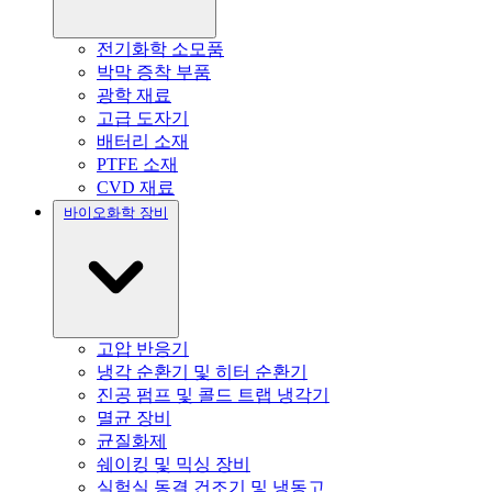
전기화학 소모품
박막 증착 부품
광학 재료
고급 도자기
배터리 소재
PTFE 소재
CVD 재료
바이오화학 장비
고압 반응기
냉각 순환기 및 히터 순환기
진공 펌프 및 콜드 트랩 냉각기
멸균 장비
균질화제
쉐이킹 및 믹싱 장비
실험실 동결 건조기 및 냉동고