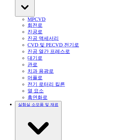
MPCVD
회전로
진공로
진공 액세서리
CVD 및 PECVD 전기로
진공 열간 프레스로
대기로
관로
치과 용광로
머플로
전기 로터리 킬른
열 요소
흑연화로
실험실 소모품 및 재료