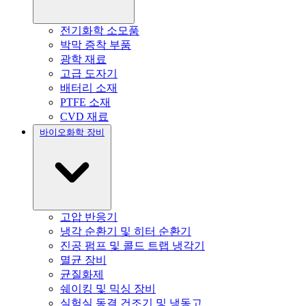
전기화학 소모품
박막 증착 부품
광학 재료
고급 도자기
배터리 소재
PTFE 소재
CVD 재료
바이오화학 장비
고압 반응기
냉각 순환기 및 히터 순환기
진공 펌프 및 콜드 트랩 냉각기
멸균 장비
균질화제
쉐이킹 및 믹싱 장비
실험실 동결 건조기 및 냉동고