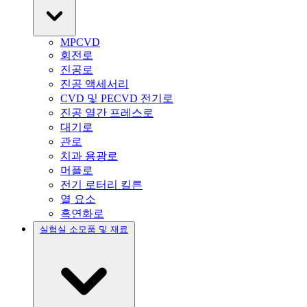
MPCVD
회전로
진공로
진공 액세서리
CVD 및 PECVD 전기로
진공 열간 프레스로
대기로
관로
치과 용광로
머플로
전기 로터리 킬른
열 요소
흑연화로
실험실 소모품 및 재료