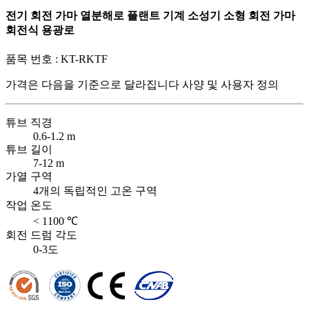
전기 회전 가마 열분해로 플랜트 기계 소성기 소형 회전 가마
회전식 용광로
품목 번호 :
KT-RKTF
가격은 다음을 기준으로 달라집니다
사양 및 사용자 정의
튜브 직경
0.6-1.2 m
튜브 길이
7-12 m
가열 구역
4개의 독립적인 고온 구역
작업 온도
< 1100 ℃
회전 드럼 각도
0-3도