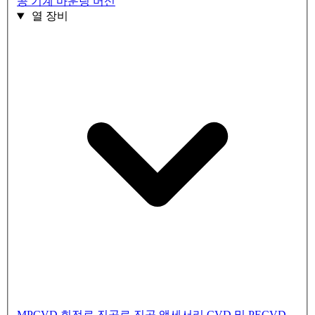
공 기계
마운팅 머신
열 장비
MPCVD
회전로
진공로
진공 액세서리
CVD 및 PECVD