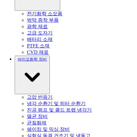
전기화학 소모품
박막 증착 부품
광학 재료
고급 도자기
배터리 소재
PTFE 소재
CVD 재료
바이오화학 장비
고압 반응기
냉각 순환기 및 히터 순환기
진공 펌프 및 콜드 트랩 냉각기
멸균 장비
균질화제
쉐이킹 및 믹싱 장비
실험실 동결 건조기 및 냉동고