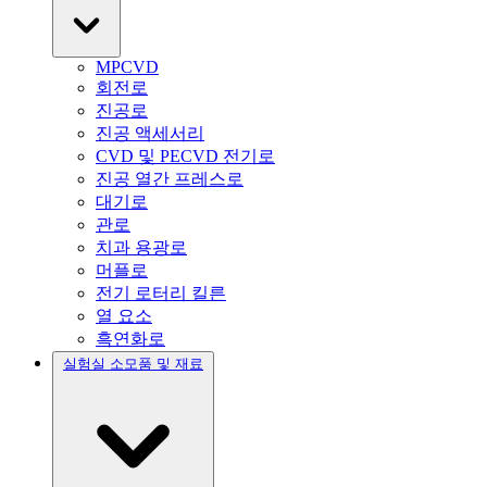
MPCVD
회전로
진공로
진공 액세서리
CVD 및 PECVD 전기로
진공 열간 프레스로
대기로
관로
치과 용광로
머플로
전기 로터리 킬른
열 요소
흑연화로
실험실 소모품 및 재료