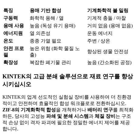
특징
용매 기반 합성
기계화학적 볼 밀링
구동력
화학적 용해 / 열
기계적 충돌 / 마찰
용매 사용
높음 (독성 유기 용매)
거의 없음 (용매 없음)
에너지원
열 의존성
운동 에너지
온도
종종 가열 필요
주변 / 상온
안전 프로
높은 위험 (화학 물질 노
향상된 생물 안전성
필
출)
확장성
복잡한 폐기물 관리
높음 (간소화된 공정)
KINTEK의 고급 분쇄 솔루션으로 재료 연구를 향상
시키십시오
KINTEK의 업계 선도적인 실험실 장비를 사용하여 더 친환경
적이고 안전하며 효율적인 합성 워크플로로 전환하십시오.
ZIF-8의 기계화학적 합성
을 개척하거나
배터리 연구
를 최적화
하든, 당사의 고성능
파쇄 및 분쇄 시스템
과
체질 장비
는 구조
적 손상 없이 격자 파괴에 필요한 정밀한 에너지 제어를 제공
합니다.