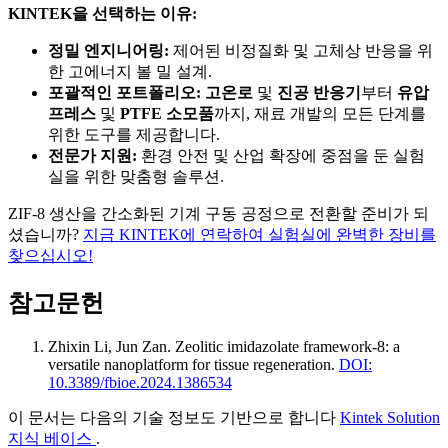
KINTEK을 선택하는 이유:
정밀 엔지니어링:
제어된 비정질화 및 고체상 반응을 위
한 고에너지 볼 밀 설계.
포괄적인 포트폴리오:
고온로
및
진공 반응기
부터
유압
프레스
및
PTFE 소모품
까지, 재료 개발의 모든 단계를
위한 도구를 제공합니다.
전문가 지원:
환경 안전 및 산업 확장에 중점을 둔 실험
실을 위한 맞춤형 솔루션.
ZIF-8 생산을 간소화된 기계 구동 공정으로 전환할 준비가 되
셨습니까?
지금 KINTEK에 연락하여 실험실에 완벽한 장비를
찾으십시오!
참고문헌
Zhixin Li, Jun Zan
.
Zeolitic imidazolate framework-8: a
versatile nanoplatform for tissue regeneration
.
DOI:
10.3389/fbioe.2024.1386534
이 문서는 다음의 기술 정보도 기반으로 합니다
Kintek Solution
지식 베이스
.