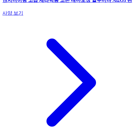
엔지니어링 고급 세라믹용 고온 내마모성 알루미나 Al2O3 판
사양 보기