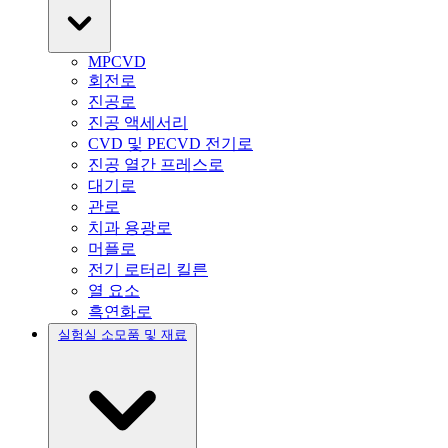
MPCVD
회전로
진공로
진공 액세서리
CVD 및 PECVD 전기로
진공 열간 프레스로
대기로
관로
치과 용광로
머플로
전기 로터리 킬른
열 요소
흑연화로
실험실 소모품 및 재료