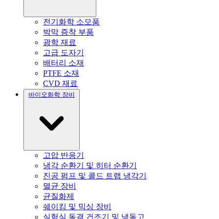
전기화학 소모품
박막 증착 부품
광학 재료
고급 도자기
배터리 소재
PTFE 소재
CVD 재료
바이오화학 장비
고압 반응기
냉각 순환기 및 히터 순환기
진공 펌프 및 콜드 트랩 냉각기
멸균 장비
균질화제
쉐이킹 및 믹싱 장비
실험실 동결 건조기 및 냉동고