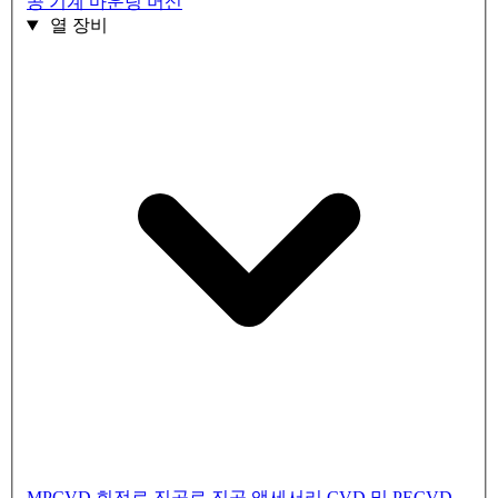
공 기계
마운팅 머신
열 장비
MPCVD
회전로
진공로
진공 액세서리
CVD 및 PECVD