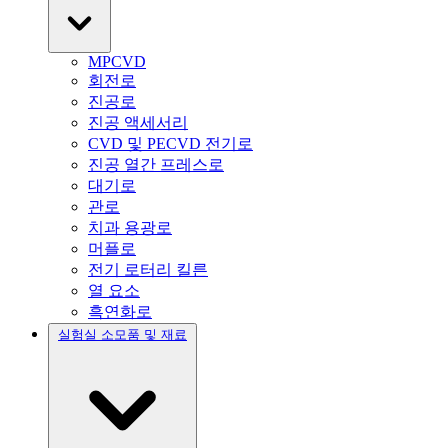
MPCVD
회전로
진공로
진공 액세서리
CVD 및 PECVD 전기로
진공 열간 프레스로
대기로
관로
치과 용광로
머플로
전기 로터리 킬른
열 요소
흑연화로
실험실 소모품 및 재료