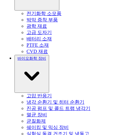
전기화학 소모품
박막 증착 부품
광학 재료
고급 도자기
배터리 소재
PTFE 소재
CVD 재료
바이오화학 장비
고압 반응기
냉각 순환기 및 히터 순환기
진공 펌프 및 콜드 트랩 냉각기
멸균 장비
균질화제
쉐이킹 및 믹싱 장비
실험실 동결 건조기 및 냉동고