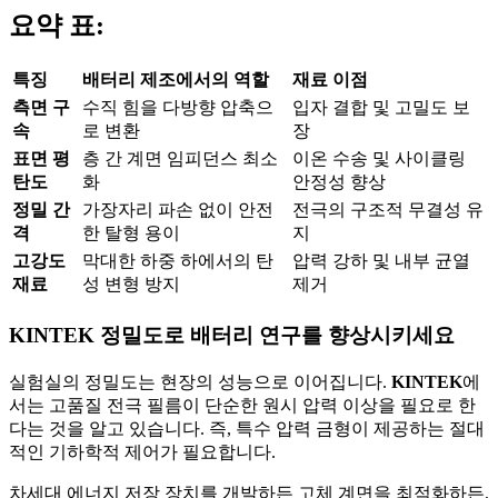
요약 표:
특징
배터리 제조에서의 역할
재료 이점
측면 구
수직 힘을 다방향 압축으
입자 결합 및 고밀도 보
속
로 변환
장
표면 평
층 간 계면 임피던스 최소
이온 수송 및 사이클링
탄도
화
안정성 향상
정밀 간
가장자리 파손 없이 안전
전극의 구조적 무결성 유
격
한 탈형 용이
지
고강도
막대한 하중 하에서의 탄
압력 강하 및 내부 균열
재료
성 변형 방지
제거
KINTEK 정밀도로 배터리 연구를 향상시키세요
실험실의 정밀도는 현장의 성능으로 이어집니다.
KINTEK
에
서는 고품질 전극 필름이 단순한 원시 압력 이상을 필요로 한
다는 것을 알고 있습니다. 즉, 특수 압력 금형이 제공하는 절대
적인 기하학적 제어가 필요합니다.
차세대 에너지 저장 장치를 개발하든 고체 계면을 최적화하든,