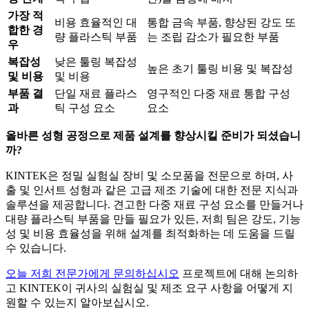
가장 적
비용 효율적인 대
통합 금속 부품, 향상된 강도 또
합한 경
량 플라스틱 부품
는 조립 감소가 필요한 부품
우
복잡성
낮은 툴링 복잡성
높은 초기 툴링 비용 및 복잡성
및 비용
및 비용
부품 결
단일 재료 플라스
영구적인 다중 재료 통합 구성
과
틱 구성 요소
요소
올바른 성형 공정으로 제품 설계를 향상시킬 준비가 되셨습니
까?
KINTEK은 정밀 실험실 장비 및 소모품을 전문으로 하며, 사
출 및 인서트 성형과 같은 고급 제조 기술에 대한 전문 지식과
솔루션을 제공합니다. 견고한 다중 재료 구성 요소를 만들거나
대량 플라스틱 부품을 만들 필요가 있든, 저희 팀은 강도, 기능
성 및 비용 효율성을 위해 설계를 최적화하는 데 도움을 드릴
수 있습니다.
오늘 저희 전문가에게 문의하십시오
프로젝트에 대해 논의하
고 KINTEK이 귀사의 실험실 및 제조 요구 사항을 어떻게 지
원할 수 있는지 알아보십시오.