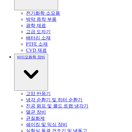
전기화학 소모품
박막 증착 부품
광학 재료
고급 도자기
배터리 소재
PTFE 소재
CVD 재료
바이오화학 장비
고압 반응기
냉각 순환기 및 히터 순환기
진공 펌프 및 콜드 트랩 냉각기
멸균 장비
균질화제
쉐이킹 및 믹싱 장비
실험실 동결 건조기 및 냉동고