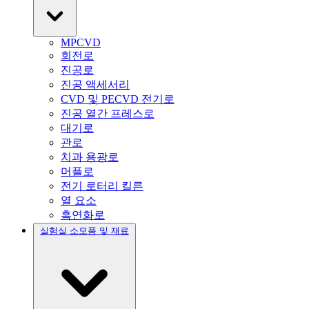
MPCVD
회전로
진공로
진공 액세서리
CVD 및 PECVD 전기로
진공 열간 프레스로
대기로
관로
치과 용광로
머플로
전기 로터리 킬른
열 요소
흑연화로
실험실 소모품 및 재료